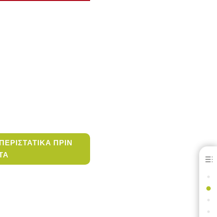
ΠΕΡΙΣΤΑΤΙΚΑ ΠΡΙΝ
ΤΑ
Spreading the ONExitement
ΕΞΑΙΡΕΤΙΚΑ ΑΠΟΤΕΛΕΣΜΑΤΑ ΑΠΟ ΟΛΟΝ ΤΟΝ ΚΟΣΜΟ
ΠΕΡΙΣΤΑΤΙΚΑ ΠΡΙΝ & ΜΕΤΑ
ΙΤΥΧΗΜΕΝΕΣ ΑΠΟΚΑΤΑΣΤΑΣΕΙΣ ΟΠΙΣΘΙΩΝ ΔΟΝΤΙΩΝ
ΑΠΟΨΕΙΣ ΣΥΝΑΔΕΛΦΩΝ ΚΛΙΝΙΚΩΝ