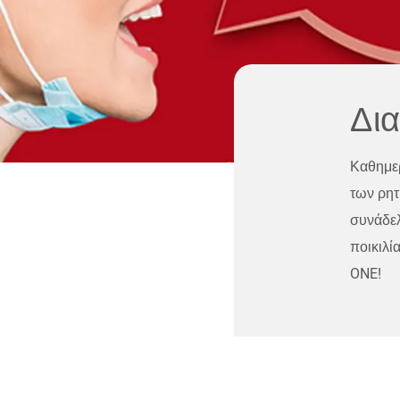
Δια
Καθημερ
των ρητ
συνάδελ
ποικιλί
ONE!