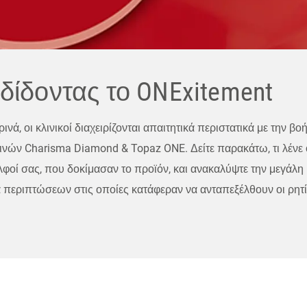
δίδοντας το ONExitement
ινά, οι κλινικοί διαχειρίζονται απαιτητικά περιστατικά με την βο
ινών Charisma Diamond & Topaz ONE. Δείτε παρακάτω, τι λένε 
φοί σας, που δοκίμασαν το προϊόν, και ανακαλύψτε την μεγάλη
α περιπτώσεων στις οποίες κατάφεραν να ανταπεξέλθουν οι ρητ