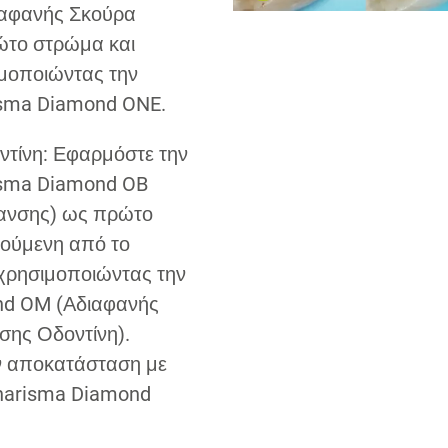
ιαφανής Σκούρα
ώτο στρώμα και
ιμοποιώντας την
sma Diamond ONE.
ντίνη: Εφαρμόστε την
sma Diamond OB
ανσης) ως πρώτο
ούμενη από το
χρησιμοποιώντας την
nd OM (Αδιαφανής
ης Οδοντίνη).
ν αποκατάσταση με
harisma Diamond