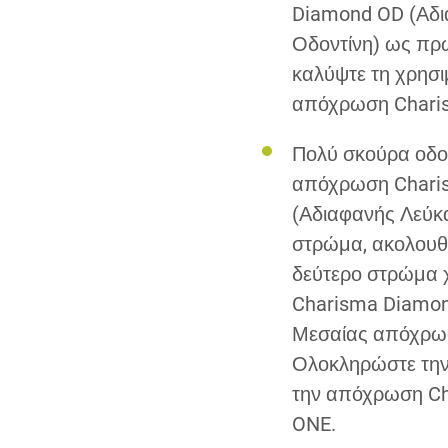
Diamond OD (Αδ
Οδοντίνη) ως πρ
καλύψτε τη χρησ
απόχρωση Chari
Πολύ σκούρα οδο
απόχρωση Chari
(Αδιαφανής Λεύκ
στρώμα, ακολουθ
δεύτερο στρώμα 
Charisma Diamo
Μεσαίας απόχρωσ
Ολοκληρώστε τη
την απόχρωση C
ONE.