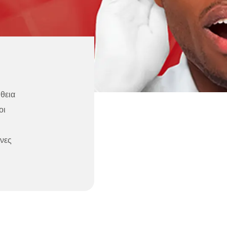
ήθεια
οι
ίνες