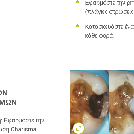
Εφαρμόστε την ρη
(πλάγιες στρώσεις 
Κατασκευάστε ένα
κάθε φορά.
ΩΝ
ΣΜΩΝ
η: Εφαρμόστε την
ωση Charisma