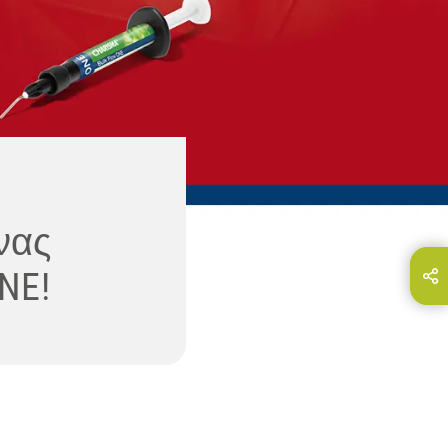
νας
NE!
Share this page on...
E-Mail