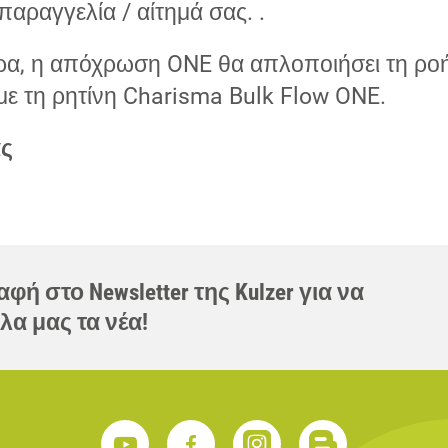
παραγγελία / αίτημά σας. .
α, η απόχρωση ONE θα απλοποιήσει τη ροή
με τη ρητίνη Charisma Bulk Flow ONE.
ας
φή στο Newsletter της Kulzer για να
λα μας τα νέα!