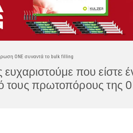
ρωση ONE συναντά το bulk filling
 ευχαριστούμε που είστε έ
ό τους πρωτοπόρους της O