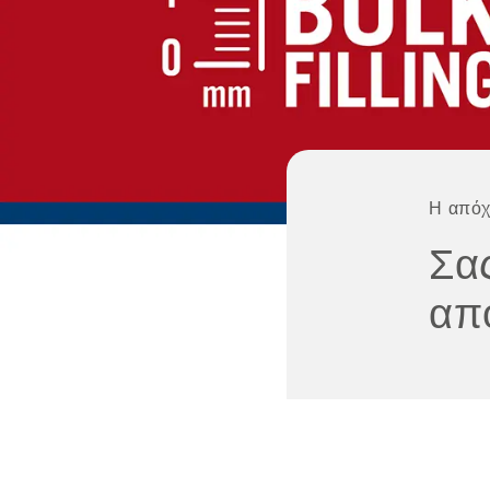
Η απόχ
Σας
απ