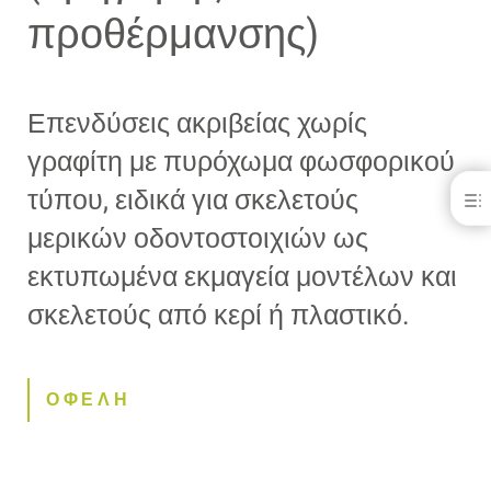
προθέρμανσης)
Επενδύσεις ακριβείας χωρίς
γραφίτη με πυρόχωμα φωσφορικού
τύπου, ειδικά για σκελετούς
Heravest® M print+ (Γρήγορης προθέρμανσης)
μερικών οδοντοστοιχιών ως
ΟΦΕΛΗ
ΛΗΨΕΙΣ
εκτυπωμένα εκμαγεία μοντέλων και
ΕΠΙΚΟΙΝΩΝΊΑ
σκελετούς από κερί ή πλαστικό.
ΟΦΕΛΗ