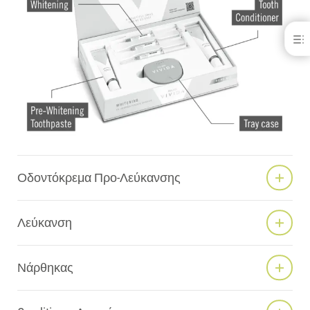
Kulzer Vivida Home Kit
ΣΎΝΘΕΣΗ HPS
ΤΟ KULZER VIVIDA ΣΤΗΝ ΠΡΑΞΗ
ΒΙΝΤΕΟ ΒΗΜΑ ΠΡΟΣ ΒΗΜΑ
MARKETING ΥΠΟΣΤΗΡΙΞΗ
PROPHY PEN KIT
ΛΗΨΕΙΣ
ΕΠΙΚΟΙΝΩΝΙΑ
Οδοντόκρεμα Προ-Λεύκανσης
Λεύκανση
Νάρθηκας