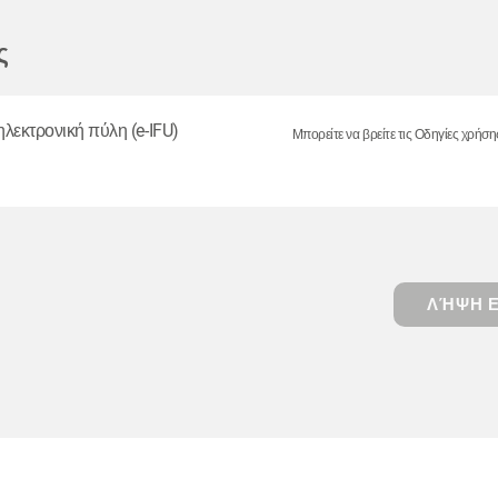
ς
ηλεκτρονική πύλη (e-IFU)
Μπορείτε να βρείτε τις Οδηγίες χρήση
ΛΉΨΗ Ε