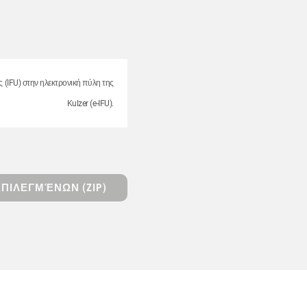
ς (IFU) στην ηλεκτρονική πύλη της
Kulzer (e-IFU).
ΠΙΛΕΓΜΈΝΩΝ (ZIP)