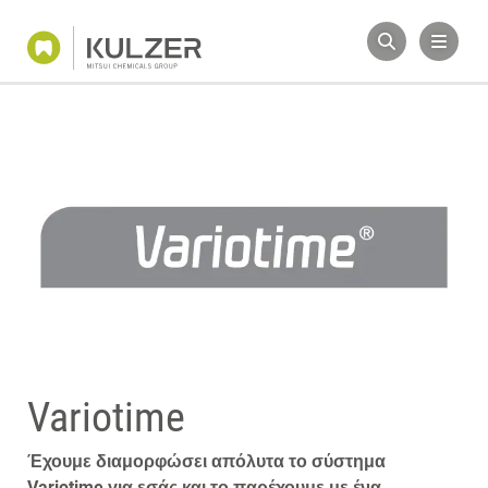
Variotime
Έχουμε διαμορφώσει απόλυτα το σύστημα
Variotime για εσάς και το παρέχουμε με ένα