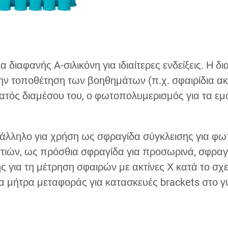
 διαφανής A-σιλικόνη για ιδιαίτερες ενδείξεις. Η δι
την τοποθέτηση των βοηθημάτων (π.χ. σφαιρίδια ακ
ατός διαμέσου του, ο φωτοπολυμερισμός για τα εμφ
κατάλληλο για χρήση ως σφραγίδα σύγκλεισης για φ
ντιών, ως πρόσθια σφραγίδα για προσωρινά, σφραγί
ς για τη μέτρηση σφαιρών με ακτίνες Χ κατά το σχ
α μήτρα μεταφοράς για κατασκευές brackets στο γύ