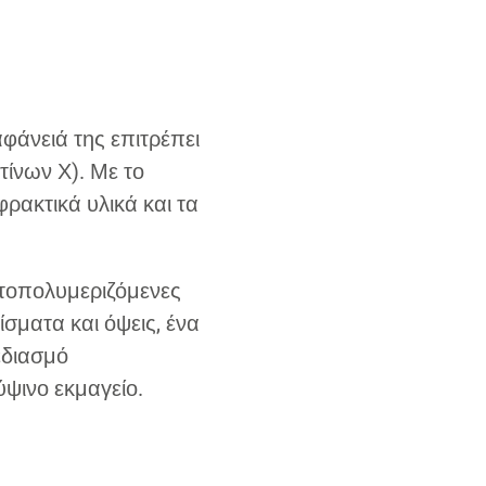
αφάνειά της επιτρέπει
τίνων Χ). Με το
ρακτικά υλικά και τα
ωτοπολυμεριζόμενες
σματα και όψεις, ένα
εδιασμό
ψινο εκμαγείο.