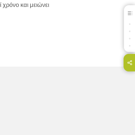
 χρόνο και μειώνει
Memosil® 2
ΟΦΕΛΗ
ΛΗΨΕΙΣ
ΕΠΙΚΟΙΝΩΝΊΑ
ΣΧΕΤΙΚΆ ΠΡΟΪΌΝΤΑ
Share this page on...
E-Mail