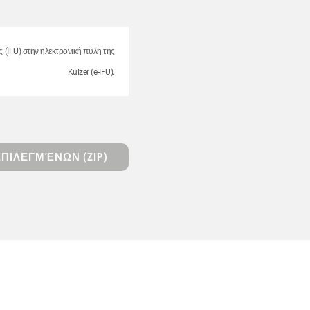
ς (IFU) στην ηλεκτρονική πύλη της
Kulzer (e-IFU).
ΠΙΛΕΓΜΈΝΩΝ (ZIP)