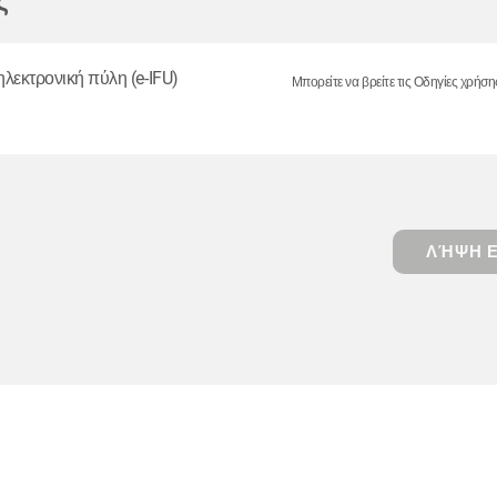
ς
ηλεκτρονική πύλη (e-IFU)
Μπορείτε να βρείτε τις Οδηγίες χρήση
ΛΉΨΗ Ε