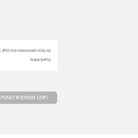
ς (IFU) στην ηλεκτρονική πύλη της
Kulzer (e-IFU).
ΠΙΛΕΓΜΈΝΩΝ (ZIP)