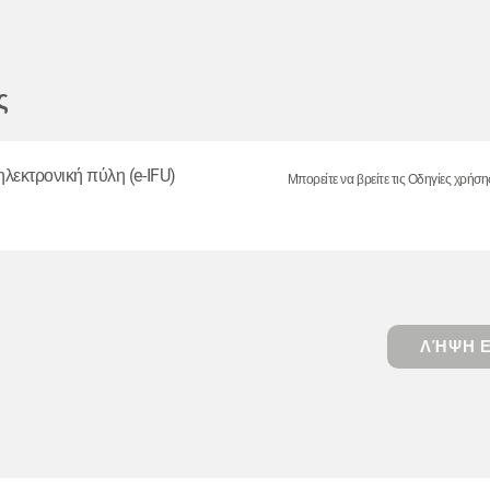
ς
ηλεκτρονική πύλη (e-IFU)
Μπορείτε να βρείτε τις Οδηγίες χρήση
ΛΉΨΗ Ε