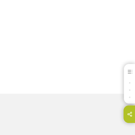
Heraenium® EH
ΟΦΕΛΗ
ΛΗΨΕΙΣ
ΕΠΙΚΟΙΝΩΝΊΑ
Share this page on...
E-Mail