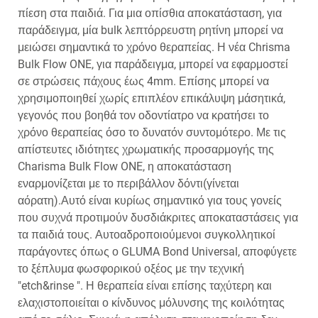
πίεση στα παιδιά. Για μια οπίσθια αποκατάσταση, για
παράδειγμα, μία bulk λεπτόρρευστη ρητίνη μπορεί να
μειώσει σημαντικά το χρόνο θεραπείας. Η νέα Chrisma
Bulk Flow ONE, για παράδειγμα, μπορεί να εφαρμοστεί
σε στρώσεις πάχους έως 4mm. Επίσης μπορεί να
χρησιμοποιηθεί χωρίς επιπλέον επικάλυψη μάσητικά,
γεγονός που βοηθά τον οδοντίατρο να κρατήσει το
χρόνο θεραπείας όσο το δυνατόν συντομότερο. Με τις
απίστευτες ιδιότητες χρωματικής προσαρμογής της
Charisma Bulk Flow ONE, η αποκατάσταση
εναρμονίζεται με το περιβάλλον δόντι(γίνεται
αόρατη).Αυτό είναι κυρίως σημαντικό για τους γονείς
που συχνά προτιμούν δυσδιάκριτες αποκαταστάσεις για
τα παιδιά τους. Αυτοαδροποιούμενοι συγκολλητικοί
παράγοντες όπως ο GLUMA Bond Universal, αποφύγετε
το ξέπλυμα φωσφορικού οξέος με την τεχνική
"etch&rinse ". Η θεραπεία είναι επίσης ταχύτερη και
ελαχιστοποιείται ο κίνδυνος μόλυνσης της κοιλότητας